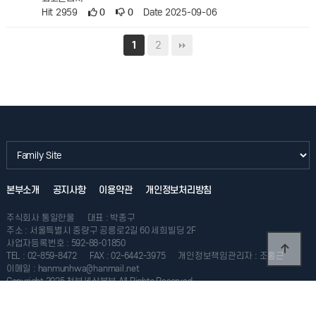
Hit 2959
0
0
Date 2025-09-06
2
1
본부소개
공지사항
이용약관
개인정보처리방침
주식회사 통일한울
대표 : 박종구
주소 : 서울특별시 중량구 공릉로2길 60 세희빌딩 2F
사업자등록번호 : 592-88-01850
TEL : 02-859-8472
FAX : 02-6442-3975
개인정보책임관리자 : 조홍근
이메일 : hanmunhwa@hanmail.net
Copyright 2025 천부세상본부 All Rights Reserved.