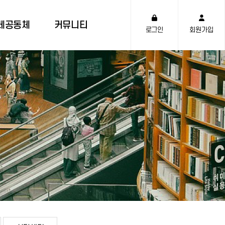
레공동체
커뮤니티
로그인
회원가입
체 소개
공지사항
 발자취
역사유물관
레 말씀
사진뉴스
하기관
천부TV
 도
자주하는 질문
상담센터