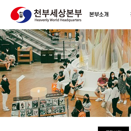
본부소개
대표 인사말
조직도
주요사업
천부세상비전
태
오시는 길