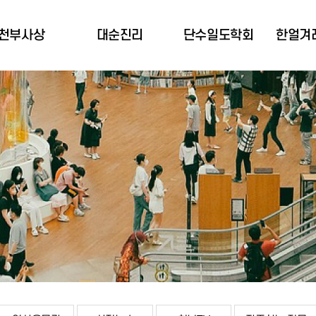
천부사상
대순진리
단수일도학회
한얼겨
천부사상 소개
대순진리역사
학회소개
공동
천부경 소개
3대 기본사업
설립자 소개
박희규
천부경 역사
3대 중요사업
사업소개
한얼겨
극기와 천부경
전국도장소개
주요활동
산
천부경 세계화
정관
약
천부경 목표