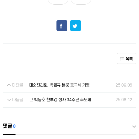
목록
이전글
25.09.06
대순진리회, 박희규 본궁 등극식 거행
다음글
25.08.12
고 박동호 천부경 성사 34주년 추모제
댓글
0