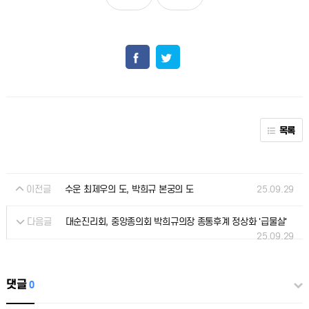
목록
이전글
25.09.29
수운 최제우의 도, 박희규 본궁의 도
다음글
대순진리회, 중앙종의회 박희규의장 종통후계 정상화 '급물살'
25.09.29
댓글
0