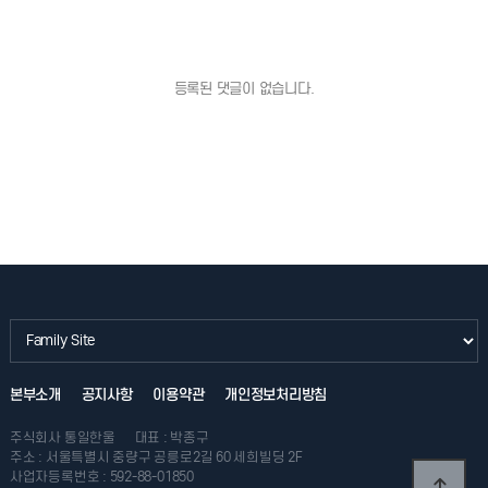
등록된 댓글이 없습니다.
본부소개
공지사항
이용약관
개인정보처리방침
주식회사 통일한울
대표 : 박종구
주소 : 서울특별시 중량구 공릉로2길 60 세희빌딩 2F
사업자등록번호 : 592-88-01850