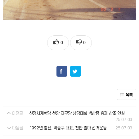
0
0
목록
이전글
신정치개혁당 천안 지구당 창당대회 박찬종 총재 찬조 연설
25.07.03
다음글
25.07.03
1992년 총선, 박종구 대표, 천안 출마 선거운동