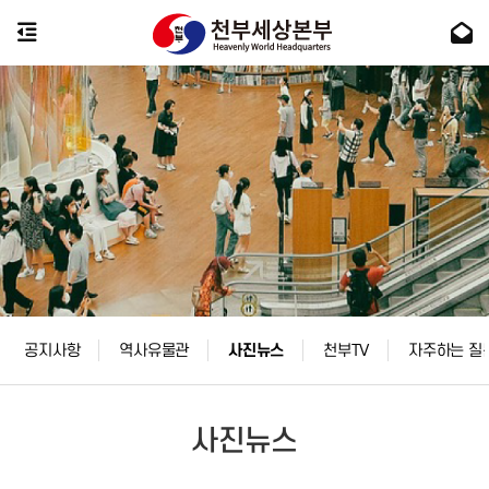
공지사항
역사유물관
사진뉴스
천부TV
자주하는 질
사진뉴스