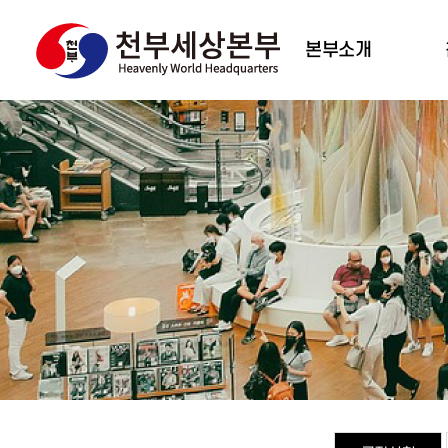
본부소개
대표 인사말
조직도
주요사업
천부세상비전
태
오시는 길