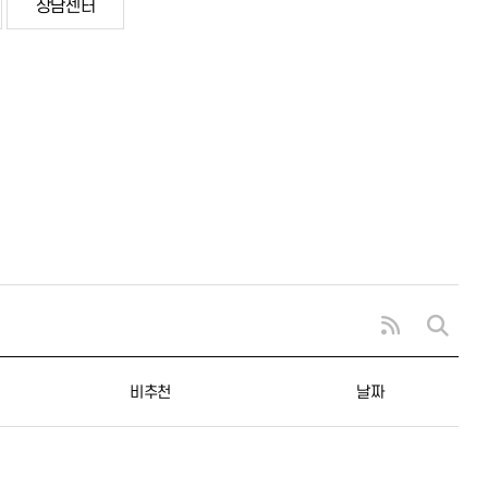
상담센터
비추천
날짜