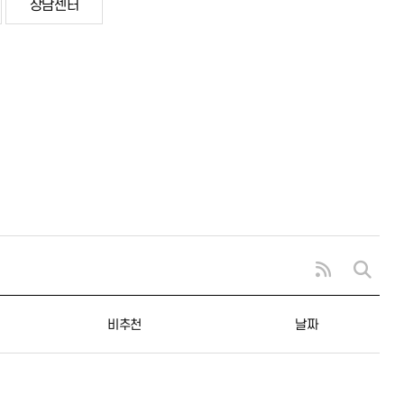
상담센터
비추천
날짜