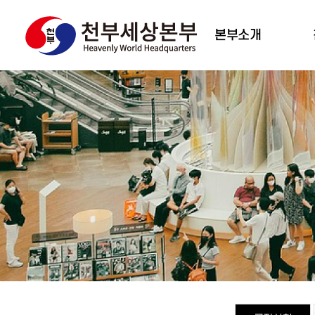
본부소개
대표 인사말
조직도
주요사업
천부세상비전
태
오시는 길