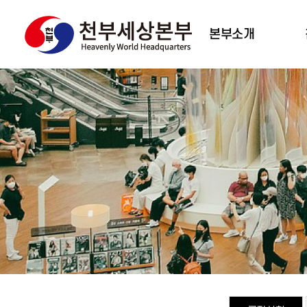
본부소개
대표 인사말
조직도
주요사업
천부세상비전
태
오시는 길