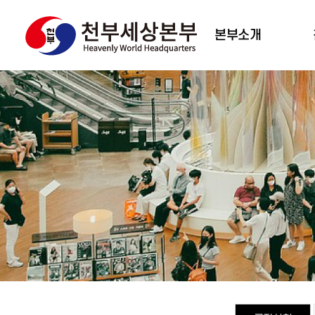
본부소개
대표 인사말
조직도
주요사업
천부세상비전
태
오시는 길