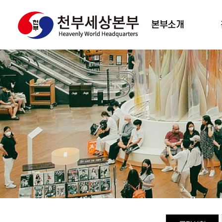
본부소개
대표 인사말
조직도
주요사업
천부세상비전
태
오시는 길