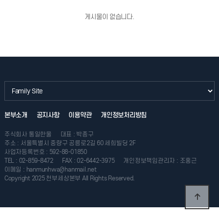
게시물이 없습니다.
본부소개
공지사항
이용약관
개인정보처리방침
주식회사 통일한울
대표 : 박종구
주소 : 서울특별시 중량구 공릉로2길 60 세희빌딩 2F
사업자등록번호 : 592-88-01850
TEL : 02-859-8472
FAX : 02-6442-3975
개인정보책임관리자 : 조홍근
이메일 : hanmunhwa@hanmail.net
Copyright 2025 천부세상본부 All Rights Reserved.