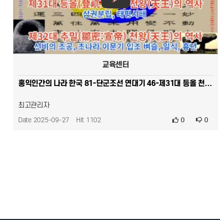
교육센터
홍익인간의 나라 한국 81-단군조선 연대기 46-제31대 등올 천왕-삼권분립,태평시대 -제32대 추밀 천왕-…
최고관리자
Date 2025-09-27
Hit 1102
0
0
맨끝