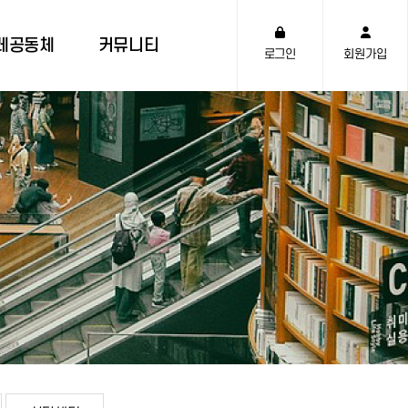
레공동체
커뮤니티
로그인
회원가입
체 소개
공지사항
 발자취
역사유물관
레 말씀
사진뉴스
하기관
천부TV
 도
자주하는 질문
상담센터