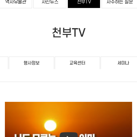
역사유물관
사진뉴스
천부TV
자주하는 질문
천부TV
행사정보
교육센터
세미나