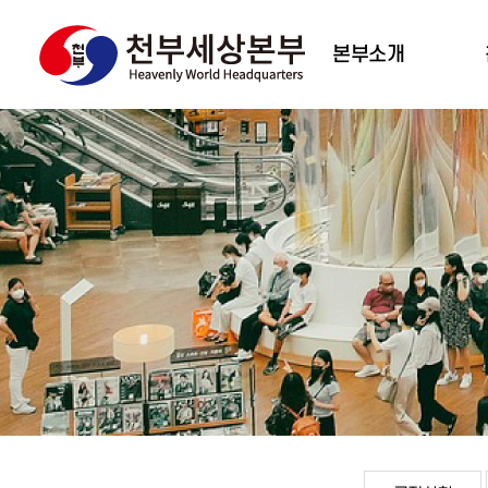
본부소개
대표 인사말
조직도
주요사업
천부세상비전
태
오시는 길