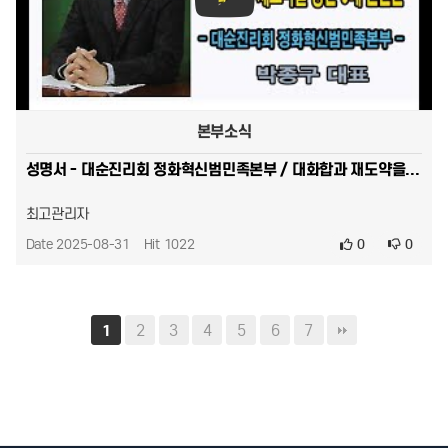
본부소식
성명서 - 대순진리회 정화혁신범민족본부 / 대화합과 재도약을 향한 5대 선언문 2023.10.17. (계묘년…
최고관리자
Date 2025-08-31
Hit 1022
0
0
2
3
4
5
6
7
1