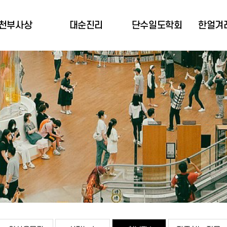
천부사상
대순진리
단수일도학회
한얼겨
천부사상 소개
대순진리역사
학회소개
공동
천부경 소개
3대 기본사업
설립자 소개
박희규
천부경 역사
3대 중요사업
사업소개
한얼겨
극기와 천부경
전국도장소개
주요활동
산
천부경 세계화
정관
약
천부경 목표