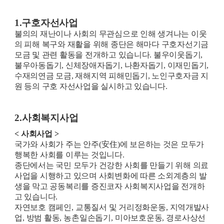
1.구호자선사업
불의의 재난이나 사회의 무관심으로 인해 생겨나는 이웃
의 피해 복구와 재활을 위해 종단은 해마다 구호자선기금
모금 및 관련 활동을 전개하고 있습니다. 불우이웃돕기,
불우아동돕기, 신체장애자돕기, 나환자돕기, 이재민돕기,
수재의연금 모금, 재해지역 피해민돕기, 노인구호자금 지
원 등의 구호 자선사업을 실시하고 있습니다.
2.
사회복지사업
<
사회사업
>
국가와 사회가 주는 안주
(
安住
)
에 보은하는 것은 모두가
행복한 사회를 이루는 것입니다
.
종단에서는 국민 모두가 건강한 사회를 만들기 위해 의료
사업을 시행하고 있으며 사회변화에 따른 소외계층의 발
생을 막고 공동복리를 증진코자 사회복지사업을 전개하
고 있습니다
.
자연보호 캠페인
,
교통질서 및 거리정화운동
,
지역개발사
업
,
방범 활동
,
농촌일손돕기
,
미아보호운동
,
경로사상선