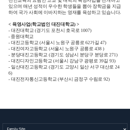
전인교육의 요람인 고교 및 대학의 육영사업을 전개하고
있으며 매년
성적이 우수한 학생들을 뽑아 장학금을 지급
하여 국가 사회에 이바지하는 영재를 육성하고
있습니다
.
<
육영사업
(
학교법인 대진대학교
) >
-
대진대학교
(
경기도 포천시 호국로
1007)
- 중원대학교
-
대진고등학교
(
서울시 노원구 공릉로
62
가길
47)
-
대진여자고등학교
(
서울시 노원구 공릉로
438 )
-
분당대진고등학교
(
경기도 성남시 분당구 분당로
271)
-
대진디자인고등학교
(
서울시 강남구 광평로
39
길
93)
-
일산대진고등학교
(
경기도 고양시 일산 서구 대산로
24
6)
-
대진전자통신고등학교
(
부산시 금정구 수림로
92)