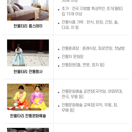
50채 이상
초가 : 전국 지방별 특성적인 초가(황토)
집 15채 이상
전통식품 가옥 : 한식, 된장, 간장, 술,
한울타리 홈스테이
다과, 차 등
전통혼례장 : 혼례식장, 피로연장, 첫날밤
전통차 문화장
전통정원(뜰, 연못, 정자 등)
한울타리 전통행사
전통문화예술 공연장(국악당, 야외무대,
연극, 무용 등)
전통문화예술 교육장(국악, 무용, 창,
무예 등)
한울타리 전통문화예술