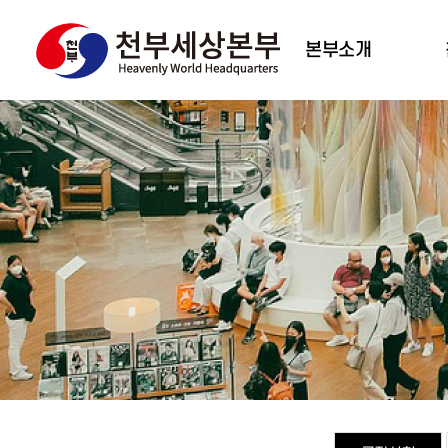
본부소개
대표 인사말
조직도
주요사업
천부세상비전
태
오시는 길