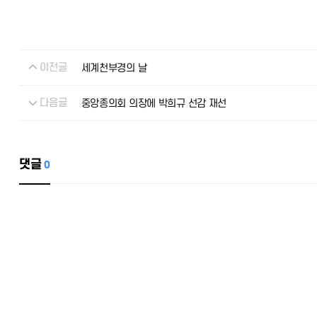
이전글
세계천부경의 날
다음글
중앙종의회 의장에 박희규 선감 재선
댓글
0