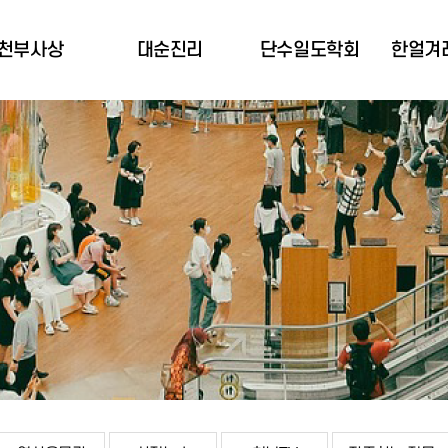
천부사상
대순진리
단수일도학회
한얼겨
천부사상 소개
대순진리역사
학회소개
공동
천부경 소개
3대 기본사업
설립자 소개
박희규
천부경 역사
3대 중요사업
사업소개
한얼겨
극기와 천부경
전국도장소개
주요활동
산
천부경 세계화
정관
약
천부경 목표