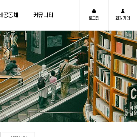
레공동체
커뮤니티
로그인
회원가입
체 소개
공지사항
 발자취
역사유물관
레 말씀
사진뉴스
하기관
천부TV
 도
자주하는 질문
상담센터