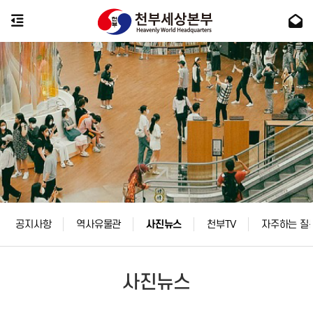
공지사항
역사유물관
사진뉴스
천부TV
자주하는 질
사진뉴스